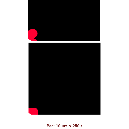
КОФЕ В
ЗЕРНАХ
Отзывы
КОФЕ для
ОФИСА
СИРОПЫ
Кофе для
Эспрессо
Дома
Лучший
Кофе для
ДОМА
МОЛОТЫЙ
КОФЕ
Горячий
ШОКОЛАД
АКЦИИ !
Вес:
10 шт. х 250 г