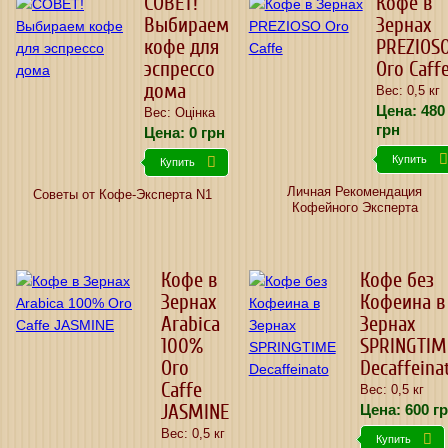
СОВЕТ!
Кофе в
Выбираем
Зернах
кофе для
PREZIOS
эспрессо
Oro Caff
дома
Вес: 0,5 кг
Цена:
480
Вес: Оцiнка
грн
Цена:
0
грн
Купить
Купить
Личная Рекомендация
Советы от Кофе-Эксперта N1
Кофейного Эксперта
Кофе в
Кофе без
Зернах
Кофеина в
Arabica
Зернах
100%
SPRINGTIM
Oro
Decaffeina
Caffe
Вес: 0,5 кг
JASMINE
Цена:
600
гр
Вес: 0,5 кг
Купить