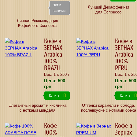
Нет в
Лучший Декаффеинат
наличии
для Эспрессо
Личная Рекомендация
Кофейного Эксперта
Кофе в
Кофе в
ЗЕРНАХ
ЗЕРНАХ
Arabica
Arabica
100%
100%
BRAZIL
PERU
Вес: 1 х 250 г
Вес: 1 х 250
Цена:
500
Цена:
500
грн
грн
Купить
Купить
Элегантный аромат и кислинка
Оттенки карамели и солода,
с нотками миндаля
послевкусие с нотками ореха
Кофе
Кофе в
100%
Зернах