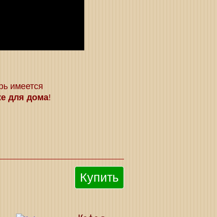
рь имеется
ке для дома
!
Купить