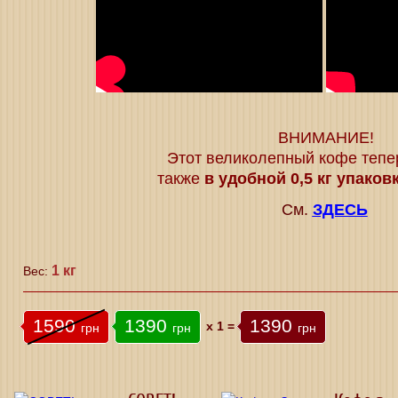
ВНИМАНИЕ!
Этот великолепный кофе тепе
также
в удобной 0,5 кг упаков
См.
ЗДЕСЬ
1 кг
Вес:
1590
1390
1390
x
1
=
грн
грн
грн