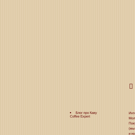
Блог про Каву
Инт
Coffee Expert
Мол
Пок
(мы
и н