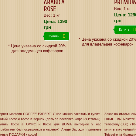
ARABICA
PREMIU
ROSE
Вес: 1 кг
Цена:
129
Вес: 1 кг
грн
Цена:
1390
грн
Купить
Купить
* Цена указана со скидкой 20
для владельцев кофеварок
* Цена указана со скидкой 20%
для владельцев кофеварок
ернет-магазин COFFEE EXPERT. У нас можно заказать и купить
Заказ на итальянск
отый Кофе и Кофе в Зернах (прямая поставка кофе из Италии).
ОФИС. Вы можете з
упать Кофе в ОФИС и Кофе для ДОМА выгоднее у нас
телефону (050) 710
 работаем без посредников и наценок). А еще Вас ждут приятные
купить вкуснейший 
ужные ПОДАРКИ к кофе!
Teisseire из Франции