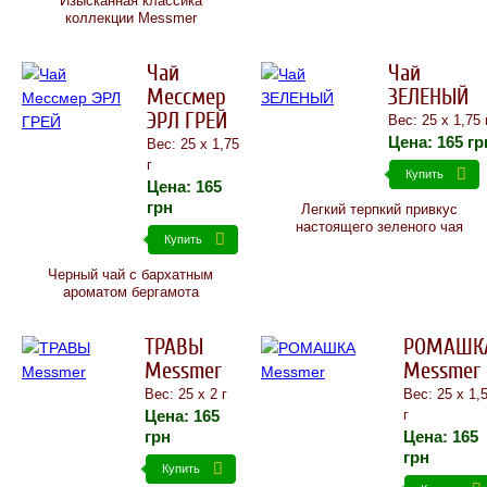
Изысканная классика
коллекции Messmer
Чай
Чай
Мессмер
ЗЕЛЕНЫЙ
ЭРЛ ГРЕЙ
Вес: 25 х 1,75 
Цена:
165
гр
Вес: 25 х 1,75
г
Купить
Цена:
165
грн
Легкий терпкий привкус
настоящего зеленого чая
Купить
Черный чай c бархатным
ароматом бергамота
ТРАВЫ
РОМАШК
Messmer
Messmer
Вес: 25 х 2 г
Вес: 25 х 1,
Цена:
165
г
грн
Цена:
165
грн
Купить