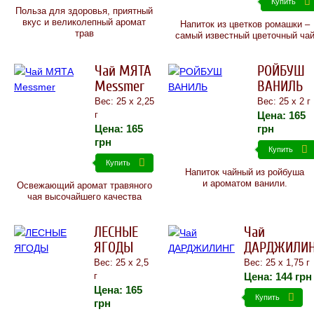
Купить
Польза для здоровья, приятный
вкус и великолепный аромат
Напиток из цветков ромашки –
трав
самый известный цветочный ча
Чай МЯТА
РОЙБУШ
Messmer
ВАНИЛЬ
Вес: 25 х 2,25
Вес: 25 х 2 г
Цена:
165
г
Цена:
165
грн
грн
Купить
Купить
Напиток чайный из ройбуша
и ароматом ванили.
Освежающий аромат травяного
чая высочайшего качества
ЛЕСНЫЕ
Чай
ЯГОДЫ
ДАРДЖИЛИ
Вес: 25 х 2,5
Вес: 25 х 1,75 г
Цена:
144
грн
г
Цена:
165
Купить
грн