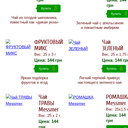
грн
Купить
Купить
Чай из плодов шиповника,
известный как «дикая роза»
Зеленый чай с апельсином
и пикантным имбирем
ФРУКТОВЫЙ
Чай
МИКС
ЗЕЛЕНЫЙ
Вес: 25 х 3 г
Вес: 25 х 1,75 
Цена:
144
грн
Цена:
144
гр
Купить
Купить
Яркая подборка
Легкий терпкий привкус
фруктов и ягод
настоящего зеленого чая
Чай
РОМАШК
ТРАВЫ
Messmer
Messmer
Вес: 25х1,5 
Цена:
144
Вес: 25 х 2 г
грн
Цена:
144
грн