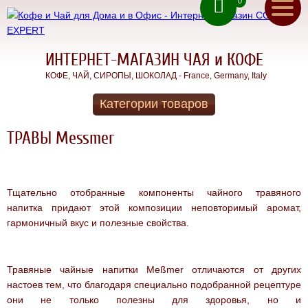
0
ru
(050) 71 00 222
ua
(067) 11 00 222
(093) 70 12 222
ИНТЕРНЕТ-МАГАЗИН ЧАЯ и КОФЕ
Чай
КОФЕ, ЧАЙ, СИРОПЫ, ШОКОЛАД - France, Germany, Italy
MESSMER
Обратный звонок
Категории товаров
N.1
Главная
ТРАВЫ Messmer
Лучшая
цена
Акции
на
лучший
немецкий
Доставка
чай!
Тщательно отобранные компоненты чайного травяного
напитка придают этой композиции неповторимый аромат,
КОФЕ В
Оплата
гармоничный вкус и полезные свойства.
ЗЕРНАХ
Контакты
КОФЕ для
ДОМА
Травяные чайные напитки Meßmer отличаются от других
О
КОФЕ для
настоев тем, что благодаря специально подобранной рецептуре
ОФИСА
нас
они не только полезны для здоровья, но и