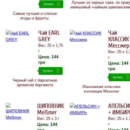
Лучших из черных чаев, по прав
Купить
именуемый «чайным шампански
Самые лучшие и спелые
ягоды и фрукты.
Чай EARL
Чай
GREY
КЛАССИК
Мессмер
Вес: 25 х 1,75
г
Вес: 25 х 1,
Цена:
144
г
грн
Цена:
144
грн
Купить
Купить
Черный чай c бархатным
ароматом бергамота
Изысканная классика
коллекции Messmer
ШИПОВНИК
АПЕЛЬСИ
Meßmer
+ ИМБИР
Вес: 25 х 3 г
Вес: 25 х 1,
Цена:
144
г
грн
Цена:
144