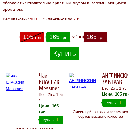
СИРОПЫ
обладают исключительно приятным вкусом и запоминающимся
Отзывы
Кофе для
ароматом.
Эспрессо
Вес упаковки:
50 г
= 25 пакетиков по
2
г
Дома
Лучший
Кофе для
195
165
165
x
1
=
грн
грн
грн
ДОМА
МОЛОТЫЙ
КОФЕ
Купить
Горячий
ШОКОЛАД
АКЦИИ !
Чай
АНГЛИЙСКИ
КЛАССИК
ЗАВТРАК
Messmer
Вес: 25 х 1,75 г
Цена:
165
гр
Вес: 25 х 1,75
г
Купить
Цена:
165
грн
Cмесь цейлонских и ассамских
сортов высшего качества
Купить