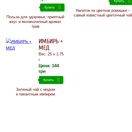
Купить
Купить
Напиток из цветков ромашки –
самый известный цветочный ча
Польза для здоровья, приятный
вкус и великолепный аромат
трав
ИМБИРЬ +
MEД
Вес: 25 х 1,75
г
Цена:
144
грн
Купить
Зеленый чай с медом
и пикантным имбирем