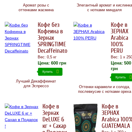
Аромат розы с
Элегантный аромат и кислинк
оттенками жасмина
с нотками миндаля
Кофе без
Кофе в
Кофеина в
ЗЕРНАХ
Зернах
Arabica
SPRINGTIME
100%
Decaffeinato
PERU
Вес: 0,5 кг
Вес: 1 х 250
Цена:
600
грн
Цена:
500
грн
Купить
Купить
Лучший Декаффеинат
для Эспрессо
Оттенки карамели и солода,
послевкусие с нотками ореха
Кофе в
Кофе в
Зернах
ЗЕРНАХ
DeLUXE 6
Arabica 100
кг + Сахар
GUATEMALA