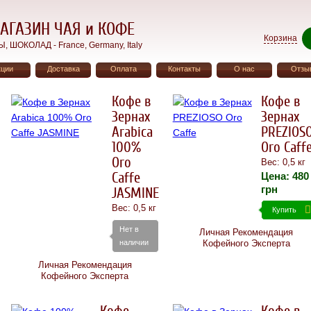
АГАЗИН ЧАЯ и КОФЕ
Корзина
ШОКОЛАД - France, Germany, Italy
кции
Доставка
Оплата
Контакты
О нас
Отзы
Кофе в
Кофе в
Зернах
Зернах
Arabica
PREZIOS
100%
Oro Caff
Oro
Вес: 0,5 кг
Caffe
Цена:
480
грн
JASMINE
Вес: 0,5 кг
Купить
Нет в
Личная Рекомендация
наличии
Кофейного Эксперта
Личная Рекомендация
Кофейного Эксперта