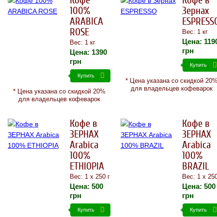
Кофе
Кофе в
100%
Зернах
ARABICA
ESPRESS
ROSE
Вес: 1 кг
Цена:
119
Вес: 1 кг
грн
Цена:
1390
грн
Купить
Купить
* Цена указана со скидкой 20
для владельцев кофеварок
* Цена указана со скидкой 20%
для владельцев кофеварок
Кофе в
Кофе в
ЗЕРНАХ
ЗЕРНАХ
Arabica
Arabica
100%
100%
ETHIOPIA
BRAZIL
Вес: 1 х 250 г
Вес: 1 х 250
Цена:
500
Цена:
500
грн
грн
Купить
Купить