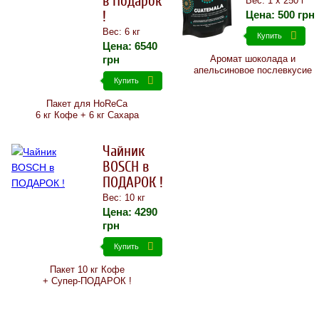
в Подарок
Вес: 1 х 250 г
!
Цена:
500
грн
Вес: 6 кг
Купить
Цена:
6540
грн
Аромат шоколада и
апельсиновое послевкусие
Купить
Пакет для HoReCa
6 кг Кофе + 6 кг Сахара
Чайник
BOSCH в
ПОДАРОК !
Вес: 10 кг
Цена:
4290
грн
Купить
Пакет 10 кг Кофе
+ Супер-ПОДАРОК !