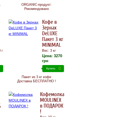
а
ORGANIC-продукт:
Рекомендовано
Кофе в
Зернах
DeLUXE
Пакет 3 кг
MINIMAL
 г
Вес: 3 кг
Цена:
3270
грн
Купить
Пакет из 3 кг кофе
Доставка БЕСПЛАТНО !
Кофемолка
MOULINEX
%
в ПОДАРОК
!