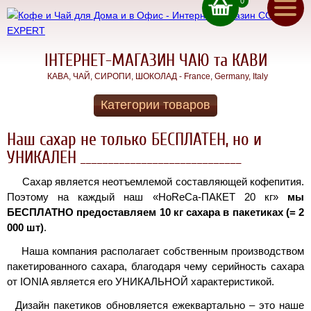
0
ru
(050) 71 00 222
ua
Чай для
(067) 11 00 222
ДОМУ та
(093) 70 12 222
ОФIСУ
ІНТЕРНЕТ-МАГАЗИН ЧАЮ та КАВИ
Традиції та якість
КАВА, ЧАЙ, СИРОПИ, ШОКОЛАД - France, Germany, Italy
чаю №1 в Німеччинi
КАВА В
Зворотнiй дзвінок
Категории товаров
ЗЕРНАХ
Головна
Кращий вибір кави
Наш сахар не только БЕСПЛАТЕН, но и
в зернах з Італії
Акції
КАВА для
УНИКАЛЕН _____________________________
ДОМУ
Сахар является неотъемлемой составляющей кофепития.
в ЗЕРНАХ та МЕЛЕНА
Доставка
(Made in Italy)
Поэтому на каждый наш «HoReCa-ПАКЕТ 20 кг»
мы
СИРОПИ
БЕСПЛАТНО предоставляем 10 кг сахара в пакетиках (= 2
Оплата
000 шт)
.
Найсмачніші натуральні
французькі сиропи Teisseire
Контакти
Наша компания располагает собственным производством
Кава для
пакетированного сахара, благодаря чему серийность сахара
Еспресо
Про
от IONIA является его УНИКАЛЬНОЙ характеристикой.
Дома
Краща Кава для Еспресо вдома,
нас
Д
изайн пакетиков обновляется ежеквартально – это наше
iдеальна для домашніх кавоварок