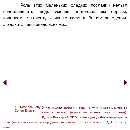
Роль этих маленьких сладких посланий нельзя
GOOGLE про
Нас
недооценивать, ведь именно благодаря им образы,
подаваемые клиенту к чашке кофе в Вашем заведении,
Пряма мова клиєнтiв
про наші товари та сервіс
становятся постоянно новыми...
Кава в
ЗЕРНАХ для
Бару
Зробимо Вам СПЕЦIАЛЬНУ Цiну!
Кращий продукт для Еспресо (ITALY)
Блог про Каву
У нас можна замовити каву та купити кава мелена та
Coffee Expert
кава в зернах (пряме постачання кави з Італії).
Купити Кава для ОФІСУ та Кава для ДОМУ вигідно краще
в нас (ми працюємо без посередників та націнок). На Вас чекають ПОДАРУНКИ до
кави!