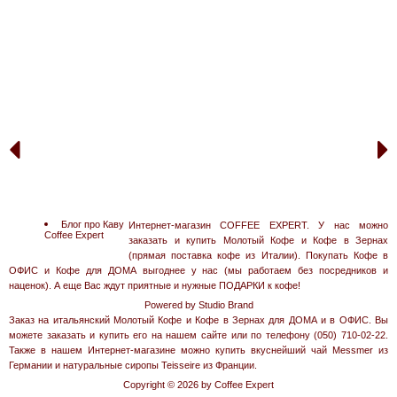
МОЛОТЫЙ
КОФЕ
Отзывы
Кофе БЕЗ
КОФЕИНА
Горячий
ШОКОЛАД
Кофе для
МОКИ
Как
РАЗОБРАТЬСЯ
в КОФЕ
Блог про Каву
Интернет-магазин COFFEE EXPERT. У нас можно
Coffee Expert
АКЦИИ !
заказать и купить Молотый Кофе и Кофе в Зернах
(прямая поставка кофе из Италии). Покупать Кофе в
GOOGLE о
ОФИС и Кофе для ДОМА выгоднее у нас (мы работаем без посредников и
Нас
наценок). А еще Вас ждут приятные и нужные ПОДАРКИ к кофе!
Кофе в
Powered by Studio Brand
ЗЕРНАХ для
Заказ на итальянский Молотый Кофе и Кофе в Зернах для ДОМА и в ОФИС. Вы
Бара
можете заказать и купить его на нашем сайте или по телефону (050) 710-02-22.
Также в нашем Интернет-магазине можно купить вкуснейший чай Messmer из
Германии и натуральные сиропы Teisseire из Франции.
Copyright © 2026 by Coffee Expert