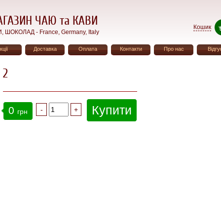
АГАЗИН ЧАЮ та КАВИ
Кошик
ШОКОЛАД - France, Germany, Italy
кції
Доставка
Оплата
Контакти
Про нас
Відгу
2
Купити
0
грн