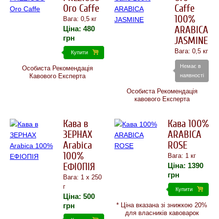
Oro Caffe
Caffe
100%
Вага: 0,5 кг
Ціна:
480
ARABICA
грн
JASMINE
Вага: 0,5 кг
Купити
Немає в
Особиста Рекомендація
наявності
Кавового Експерта
Особиста Рекомендація
кавового Експерта
Кава в
Кава 100%
ЗЕРНАХ
ARABICA
Arabica
ROSE
100%
Вага: 1 кг
ЕФIОПIЯ
Ціна:
1390
грн
Вага: 1 х 250
г
Купити
Ціна:
500
грн
* Ціна вказана зі знижкою 20%
для власників кавоварок