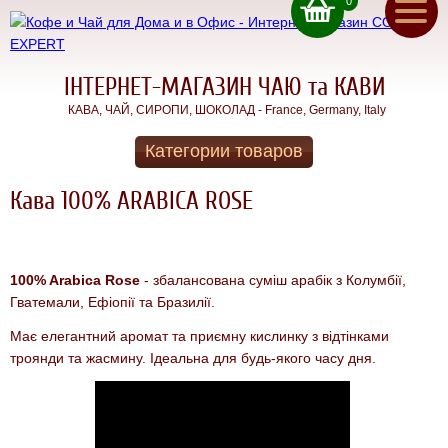
0
ru
(050) 71 00 222
ua
(067) 11 00 222
(093) 70 12 222
ІНТЕРНЕТ-МАГАЗИН ЧАЮ та КАВИ
КАВА, ЧАЙ, СИРОПИ, ШОКОЛАД - France, Germany, Italy
Кава
Зворотнiй дзвінок
Категории товаров
для
Головна
Еспресо
Кава 100% ARABICA ROSE
Дома
Акції
Краща
Кава
Доставка
для
100% Arabica Rose
- збалансована суміш арабік з Колумбії,
Еспресо
Гватемали, Ефіопії та Бразилії.
Оплата
вдома
iдеальна
Має елегантний аромат та приємну кислинку з відтінками
для
Контакти
домашніх
троянди та жасмину. Ідеальна для будь-якого часу дня.
кавоварок
Про
Чай для
ДОМУ та
нас
ОФIСУ