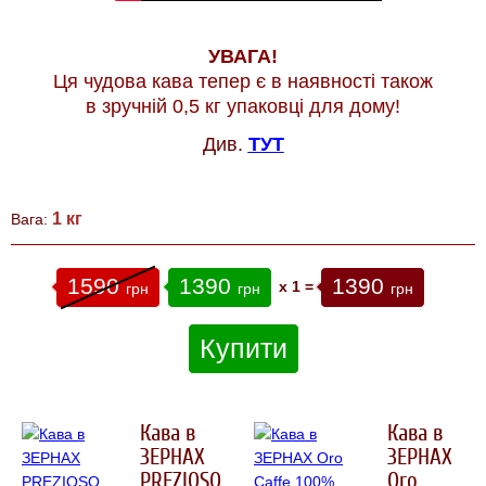
УВАГА!
Ця чудова кава тепер є в наявностi також
в зручній 0,5 кг упаковці для дому!
Див.
ТУТ
1 кг
Вага:
1590
1390
1390
x
1
=
грн
грн
грн
Купити
Кава в
Кава в
ЗЕРНАХ
ЗЕРНАХ
PREZIOSO
Oro