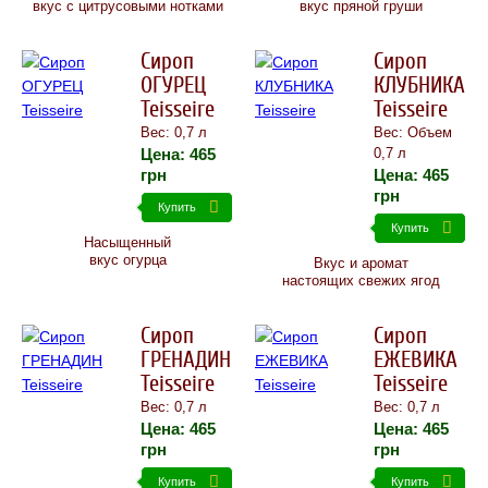
вкус с цитрусовыми нотками
вкус пряной груши
Сироп
Сироп
ОГУРЕЦ
КЛУБНИКА
Teisseire
Teisseire
Вес: 0,7 л
Вес: Объем
Цена:
465
0,7 л
грн
Цена:
465
грн
Купить
Купить
Насыщенный
вкус огурца
Вкус и аромат
настоящих свежих ягод
Сироп
Сироп
ГРЕНАДИН
ЕЖЕВИКА
Teisseire
Teisseire
Вес: 0,7 л
Вес: 0,7 л
Цена:
465
Цена:
465
грн
грн
Купить
Купить