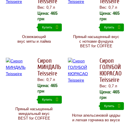
Teisseire
Teisseire
Вес: 0,7 л
Вес: 0,7 л
Цена:
465
Цена:
465
грн
грн
Купить
Купить
Освежающий
Пряный насыщенный вкус
вкус мяты и лайма
с нотками фундука
BEST for COFFEE
Сироп
Сироп
МИНДАЛЬ
ГОЛУБОЙ
Teisseire
КЮРАСАО
Teisseire
Вес: 0,7 л
Цена:
465
Вес: 0,7 л
грн
Цена:
465
грн
Купить
Купить
Пряный насыщенный
миндальный вкус
Нотки апельсиновой цедры
BEST for COFFEE
и легкая горчинка во вкусе