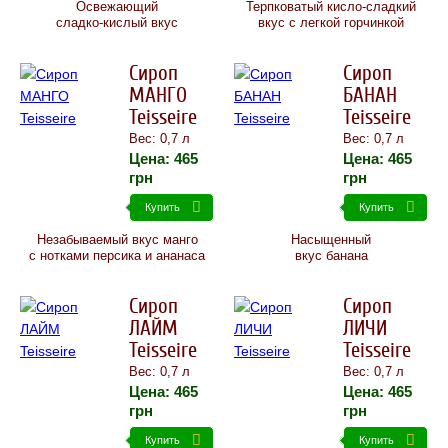
Освежающий
Терпковатый кисло-сладкий
сладко-кислый вкус
вкус с легкой горчинкой
Сироп
Сироп
МАНГО
БАНАН
Teisseire
Teisseire
Вес: 0,7 л
Вес: 0,7 л
Цена:
465
Цена:
465
грн
грн
Купить
Купить
Незабываемый вкус манго
Насыщенный
с нотками персика и ананаса
вкус банана
Сироп
Сироп
ЛАЙМ
ЛИЧИ
Teisseire
Teisseire
Вес: 0,7 л
Вес: 0,7 л
Цена:
465
Цена:
465
грн
грн
Купить
Купить