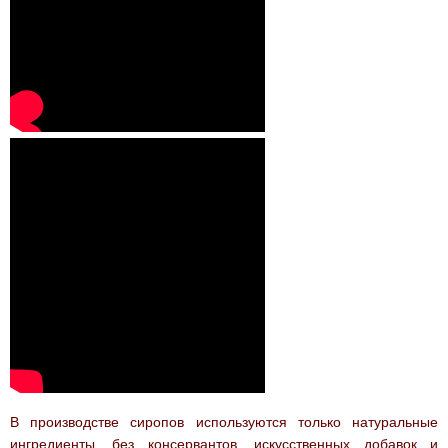
Горячий
Отзывы
ШОКОЛАД
АКЦИИ !
В производстве сиропов используются только натуральные
ингредиенты, без консервантов, искусственных добавок и