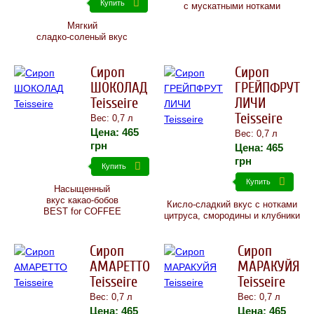
Купить
с мускатными нотками
Мягкий
сладко-соленый вкус
Сироп
Сироп
ШОКОЛАД
ГРЕЙПФРУТ
Teisseire
ЛИЧИ
Teisseire
Вес: 0,7 л
Цена:
465
Вес: 0,7 л
грн
Цена:
465
грн
Купить
Купить
Насыщенный
вкус какао-бобов
Кисло-сладкий вкус с нотками
BEST for COFFEE
цитруса, смородины и клубники
Сироп
Сироп
АМАРЕТТО
МАРАКУЙЯ
Teisseire
Teisseire
Вес: 0,7 л
Вес: 0,7 л
Цена:
465
Цена:
465