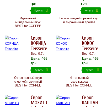
грн
грн
Купить
Купить
Идеальный
Кисло-сладкий пряный вкус
миндальный вкус
и выраженный аромат
BEST for COFFEE
Сироп
Сироп
КОРИЦА
КОКОС
Teisseire
Teisseire
Вес: 0,7 л
Вес: 0,7 л
Цена:
465
Цена:
465
грн
грн
Купить
Купить
Остро-пряный вкус
Интенсивный
с легкой горчинкой
вкус кокоса
BEST for COFFEE
BEST for COFFEE
Сироп
Сироп
МОХИТО
КАШТАН