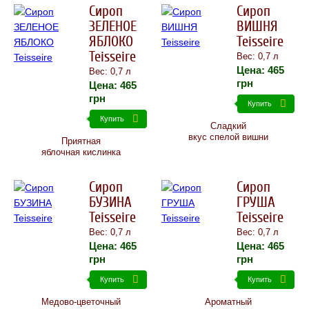
Сироп
Сироп
ЗЕЛЕНОЕ
ВИШНЯ
ЯБЛОКО
Teisseire
Teisseire
Вес: 0,7 л
Цена:
465
Вес: 0,7 л
грн
Цена:
465
грн
Купить
Купить
Сладкий
вкус спелой вишни
Приятная
яблочная кислинка
Сироп
Сироп
БУЗИНА
ГРУША
Teisseire
Teisseire
Вес: 0,7 л
Вес: 0,7 л
Цена:
465
Цена:
465
грн
грн
Купить
Купить
Медово-цветочный
Ароматный