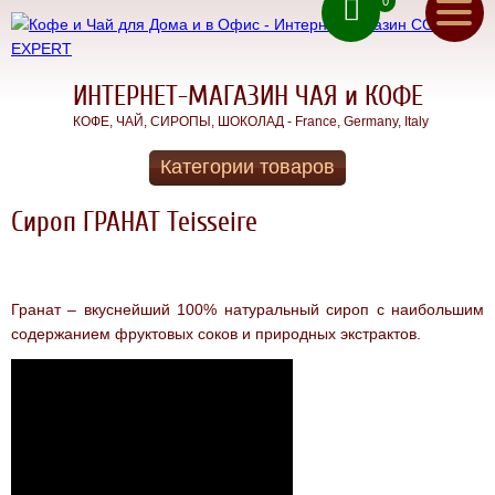
0
ru
(050) 71 00 222
ua
(067) 11 00 222
(093) 70 12 222
СИРОПЫ
ИНТЕРНЕТ-МАГАЗИН ЧАЯ и КОФЕ
КОФЕ, ЧАЙ, СИРОПЫ, ШОКОЛАД - France, Germany, Italy
Вкуснейшие
натуральные
Обратный звонок
французские
Категории товаров
сиропы
Главная
Teisseire
Сироп ГРАНАТ Teisseire
Чай для
Акции
ДОМА и
ОФИСА
Доставка
КОФЕ В
Гранат – вкуснейший 100% натуральный сироп с наибольшим
ЗЕРНАХ
содержанием фруктовых соков и природных экстрактов.
Оплата
КОФЕ для
ДОМА
Контакты
КОФЕ для
ОФИСА
О
МОЛОТЫЙ
нас
КОФЕ