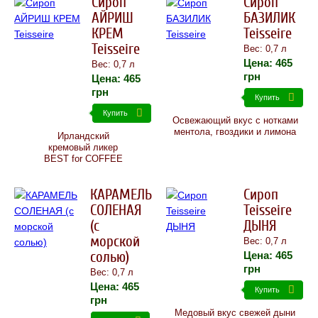
Сироп
Сироп
АЙРИШ
БАЗИЛИК
КРЕМ
Teisseire
Teisseire
Вес: 0,7 л
Цена:
465
Вес: 0,7 л
грн
Цена:
465
грн
Купить
Купить
Освежающий вкус с нотками
ментола, гвоздики и лимона
Ирландский
кремовый ликер
BEST for COFFEE
КАРАМЕЛЬ
Сироп
СОЛЕНАЯ
Teisseire
(с
ДЫНЯ
морской
Вес: 0,7 л
солью)
Цена:
465
грн
Вес: 0,7 л
Цена:
465
Купить
грн
Медовый вкус свежей дыни