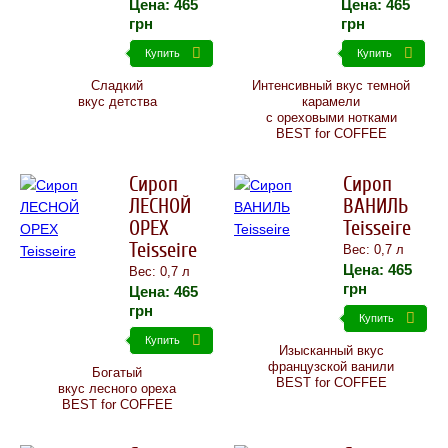
Цена:
465
Цена:
465
грн
грн
Купить
Купить
Сладкий
Интенсивный вкус темной
вкус детства
карамели
с ореховыми нотками
BEST for COFFEE
Сироп
Сироп
ЛЕСНОЙ
ВАНИЛЬ
ОРЕХ
Teisseire
Teisseire
Вес: 0,7 л
Цена:
465
Вес: 0,7 л
грн
Цена:
465
грн
Купить
Купить
Изысканный вкус
французской ванили
Богатый
BEST for COFFEE
вкус лесного ореха
BEST for COFFEE