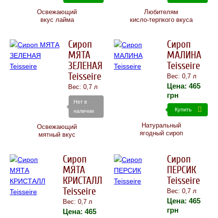
Освежающий
Любителям
вкус лайма
кисло-терпкого вкуса
Сироп
Сироп
МЯТА
МАЛИНА
ЗЕЛЕНАЯ
Teisseire
Teisseire
Вес: 0,7 л
Цена:
465
Вес: 0,7 л
грн
Нет в
Купить
наличии
Натуральный
Освежающий
ягодный сироп
мятный вкус
Сироп
Сироп
МЯТА
ПЕРСИК
КРИСТАЛЛ
Teisseire
Teisseire
Вес: 0,7 л
Цена:
465
Вес: 0,7 л
грн
Цена:
465