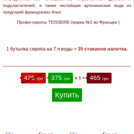
подсластителей, а также чистейшая артезианская вода из
предгорий французских Альп.
Профи-сиропы TEISSEIRE (марка №1 во Франции
)
1 бутылка сиропа на 7 л воды =
35 стаканов напитка
.
425
375
465
x
1
=
грн
грн
грн
Купить