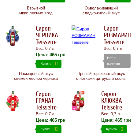
Взрывной
Обволакивающий
микс лесных ягод
сладко-кислый вкус
Сироп
Сироп
ЧЕРНИКА
РОЗМАРИН
Teisseire
Teisseire
Вес: 0,7 л
Вес: 0,7 л
Цена:
465
грн
Нет в
Купить
наличии
Насыщенный вкус
Пряный горьковатый вкус
свежей лесной черники
с нотками цитруса и сосны
Сироп
Сироп
ГРАНАТ
КЛЮКВА
Teisseire
Teisseire
Вес: 0,7 л
Вес: 0,7 л
Цена:
465
грн
Цена:
465
грн
Купить
Купить