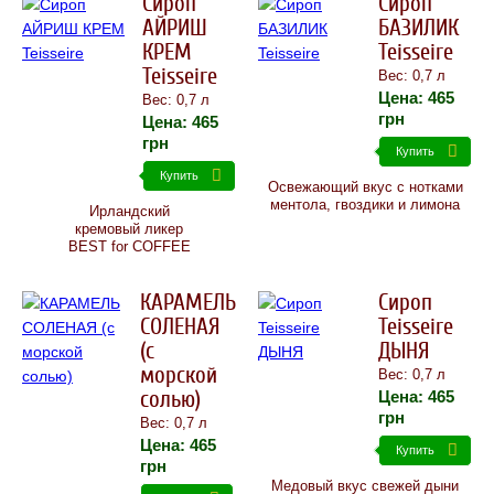
Сироп
Сироп
АЙРИШ
БАЗИЛИК
КРЕМ
Teisseire
Teisseire
Вес: 0,7 л
Цена:
465
Вес: 0,7 л
грн
Цена:
465
грн
Купить
Купить
Освежающий вкус с нотками
ментола, гвоздики и лимона
Ирландский
кремовый ликер
BEST for COFFEE
КАРАМЕЛЬ
Сироп
СОЛЕНАЯ
Teisseire
(с
ДЫНЯ
морской
Вес: 0,7 л
солью)
Цена:
465
грн
Вес: 0,7 л
Цена:
465
Купить
грн
Медовый вкус свежей дыни