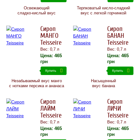
Освежающий
Терпковатый кисло-сладкий
сладко-кислый вкус
вкус с легкой горчинкой
Сироп
Сироп
МАНГО
БАНАН
Teisseire
Teisseire
Вес: 0,7 л
Вес: 0,7 л
Цена:
465
Цена:
465
грн
грн
Купить
Купить
Незабываемый вкус манго
Насыщенный
с нотками персика и ананаса
вкус банана
Сироп
Сироп
ЛАЙМ
ЛИЧИ
Teisseire
Teisseire
Вес: 0,7 л
Вес: 0,7 л
Цена:
465
Цена:
465
грн
грн