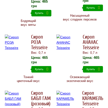
грн
Цена:
465
грн
Купить
Купить
Насыщенный
вкус сладких персиков
Бодрящий
вкус мяты
Сироп
Сироп
РОЗА
АНАНАС
Teisseire
Teisseire
Вес: 0,7 л
Вес: 0,7 л
Цена:
465
Цена:
465
грн
грн
Купить
Купить
Тонкий
Освежающий
цветочный вкус
экзотический вкус
Сироп
Сироп
БАБЛ ГАМ
КАРАМЕЛЬ
(розовый)
Teisseire