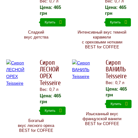
Вес: 0,7 л
Вес: 0,7 л
Цена:
465
Цена:
465
грн
грн
Купить
Купить
Сладкий
Интенсивный вкус темной
вкус детства
карамели
с ореховыми нотками
BEST for COFFEE
Сироп
Сироп
ЛЕСНОЙ
ВАНИЛЬ
ОРЕХ
Teisseire
Teisseire
Вес: 0,7 л
Цена:
465
Вес: 0,7 л
грн
Цена:
465
грн
Купить
Купить
Изысканный вкус
французской ванили
Богатый
BEST for COFFEE
вкус лесного ореха
BEST for COFFEE