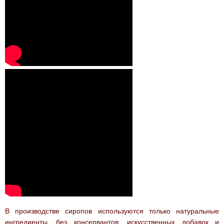
Горячий
Отзывы
ШОКОЛАД
АКЦИИ !
В производстве сиропов используются только натуральные
ингредиенты, без консервантов, искусственных добавок и