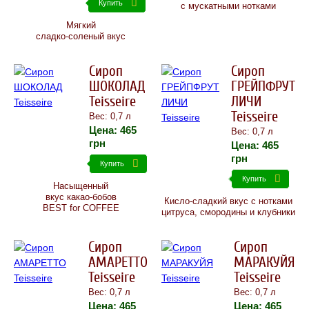
Купить
с мускатными нотками
Мягкий
сладко-соленый вкус
Сироп
Сироп
ШОКОЛАД
ГРЕЙПФРУТ
Teisseire
ЛИЧИ
Teisseire
Вес: 0,7 л
Цена:
465
Вес: 0,7 л
грн
Цена:
465
грн
Купить
Купить
Насыщенный
вкус какао-бобов
Кисло-сладкий вкус с нотками
BEST for COFFEE
цитруса, смородины и клубники
Сироп
Сироп
АМАРЕТТО
МАРАКУЙЯ
Teisseire
Teisseire
Вес: 0,7 л
Вес: 0,7 л
Цена:
465
Цена:
465