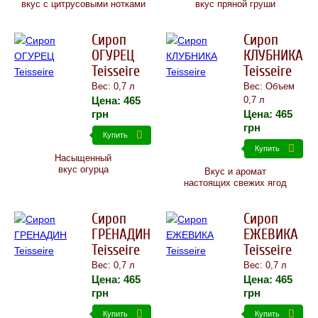
вкус с цитрусовыми нотками
вкус пряной груши
Сироп
Сироп
ОГУРЕЦ
КЛУБНИКА
Teisseire
Teisseire
Вес: 0,7 л
Вес: Объем
Цена:
465
0,7 л
грн
Цена:
465
грн
Купить
Купить
Насыщенный
вкус огурца
Вкус и аромат
настоящих свежих ягод
Сироп
Сироп
ГРЕНАДИН
ЕЖЕВИКА
Teisseire
Teisseire
Вес: 0,7 л
Вес: 0,7 л
Цена:
465
Цена:
465
грн
грн
Купить
Купить