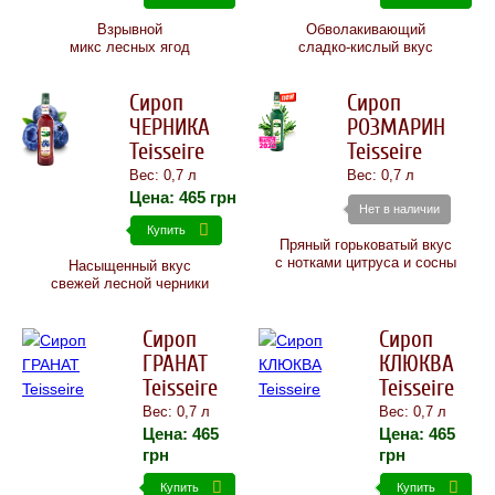
Взрывной
Обволакивающий
микс лесных ягод
сладко-кислый вкус
Сироп
Сироп
ЧЕРНИКА
РОЗМАРИН
Teisseire
Teisseire
Вес: 0,7 л
Вес: 0,7 л
Цена:
465
грн
Нет в наличии
Купить
Пряный горьковатый вкус
с нотками цитруса и сосны
Насыщенный вкус
свежей лесной черники
Сироп
Сироп
ГРАНАТ
КЛЮКВА
Teisseire
Teisseire
Вес: 0,7 л
Вес: 0,7 л
Цена:
465
Цена:
465
грн
грн
Купить
Купить