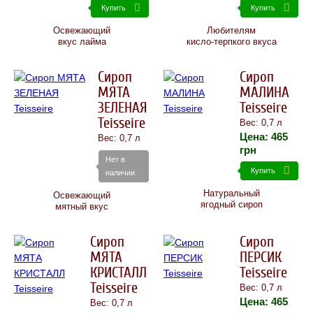
Купить
Купить
Освежающий
Любителям
вкус лайма
кисло-терпкого вкуса
Сироп
Сироп
МЯТА
МАЛИНА
ЗЕЛЕНАЯ
Teisseire
Teisseire
Вес: 0,7 л
Цена:
465
Вес: 0,7 л
грн
Нет в
Купить
наличии
Натуральный
Освежающий
ягодный сироп
мятный вкус
Сироп
Сироп
МЯТА
ПЕРСИК
КРИСТАЛЛ
Teisseire
Teisseire
Вес: 0,7 л
Цена:
465
Вес: 0,7 л