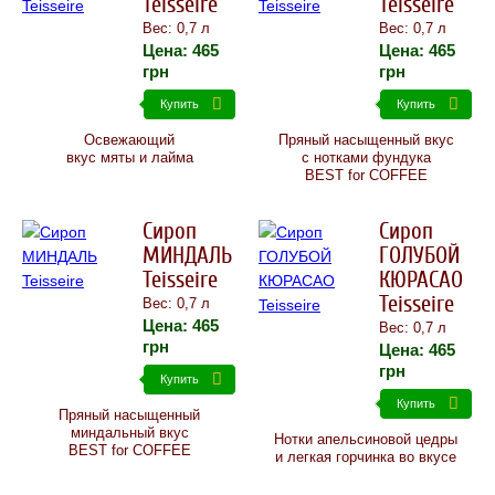
Teisseire
Teisseire
Вес: 0,7 л
Вес: 0,7 л
Цена:
465
Цена:
465
грн
грн
Купить
Купить
Освежающий
Пряный насыщенный вкус
вкус мяты и лайма
с нотками фундука
BEST for COFFEE
Сироп
Сироп
МИНДАЛЬ
ГОЛУБОЙ
Teisseire
КЮРАСАО
Teisseire
Вес: 0,7 л
Цена:
465
Вес: 0,7 л
грн
Цена:
465
грн
Купить
Купить
Пряный насыщенный
миндальный вкус
Нотки апельсиновой цедры
BEST for COFFEE
и легкая горчинка во вкусе