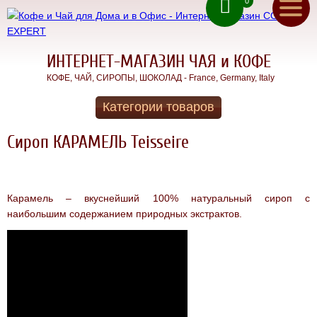
0
ru
(050) 71 00 222
ua
(067) 11 00 222
(093) 70 12 222
СИРОПЫ
ИНТЕРНЕТ-МАГАЗИН ЧАЯ и КОФЕ
КОФЕ, ЧАЙ, СИРОПЫ, ШОКОЛАД - France, Germany, Italy
Вкуснейшие
натуральные
Обратный звонок
французские
Категории товаров
сиропы
Главная
Teisseire
Сироп КАРАМЕЛЬ Teisseire
Чай для
Акции
ДОМА и
ОФИСА
Доставка
КОФЕ В
Карамель – вкуснейший 100% натуральный сироп с
ЗЕРНАХ
наибольшим содержанием природных экстрактов.
Оплата
КОФЕ для
ДОМА
Контакты
КОФЕ для
ОФИСА
О
МОЛОТЫЙ
нас
КОФЕ