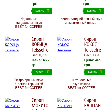
грн
грн
Купить
Купить
Идеальный
Кисло-сладкий пряный вкус
миндальный вкус
и выраженный аромат
BEST for COFFEE
Сироп
Сироп
КОРИЦА
КОКОС
Teisseire
Teisseire
Вес: 0,7 л
Вес: 0,7 л
Цена:
465
Цена:
465
грн
грн
Купить
Купить
Остро-пряный вкус
Интенсивный
с легкой горчинкой
вкус кокоса
BEST for COFFEE
BEST for COFFEE
Сироп
Сироп
МОХИТО
КАШТАН