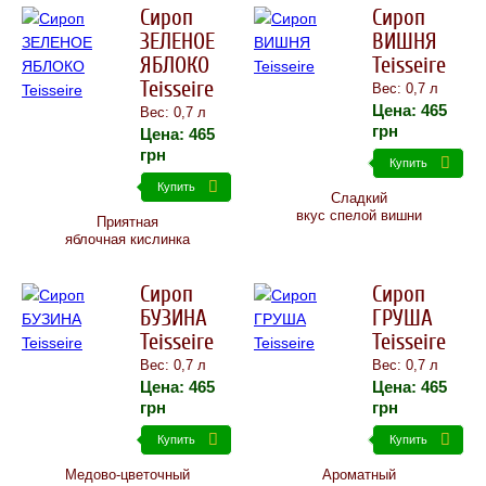
Сироп
Сироп
ЗЕЛЕНОЕ
ВИШНЯ
ЯБЛОКО
Teisseire
Teisseire
Вес: 0,7 л
Цена:
465
Вес: 0,7 л
грн
Цена:
465
грн
Купить
Купить
Сладкий
вкус спелой вишни
Приятная
яблочная кислинка
Сироп
Сироп
БУЗИНА
ГРУША
Teisseire
Teisseire
Вес: 0,7 л
Вес: 0,7 л
Цена:
465
Цена:
465
грн
грн
Купить
Купить
Медово-цветочный
Ароматный