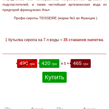
подсластителей, а также чистейшая артезианская вода из
предгорий французских Альп.
Профи-сиропы TEISSEIRE (марка №1 во Франции
)
1 бутылка сиропа на 7 л воды =
35 стаканов напитка
.
490
420
465
x
1
=
грн
грн
грн
Купить