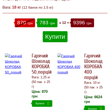
Вага:
18 кг
(12 банок по 1,5 кг)
870
783
9396
x
12
=
грн
грн
грн
Купити
Гарячий
Гарячий
Шоколад
Шоколад
КОРОБКА
КОРОБКА
50_порцій
400
порцій
Вага: 1,25 кг
(50 пак. х 25
Вага: 10 кг
г)
(50 пак. х 25
Ціна:
870
г)
грн
Ціна:
6624
грн
Купити
Купити