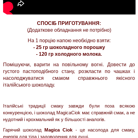
СПОСІБ ПРИГОТУВАННЯ:
(Додаткове обладнання не потрібно)
На 1 порцію напою необхідно взяти:
- 25 гр шоколадного порошку
- 120 гр холодного молока.
Помішуючи, варити на повільному вогні. Довести до
густого пастоподібного стану, розкласти по чашках і
насолоджуватися смаком справжнього якісного
італійського шоколаду.
Італійські традиції смаку завжди були поза всякою
конкуренцією, і шоколад MagicaCiok має справжній смак, а не
нудотний і крохмальний як у більшості аналогів.
Гарячий шоколад
Magica Ciok
- це насолода для смаку,
енергія для тіла і задоволення для душі.