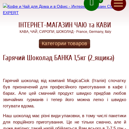
0
ru
(050) 71 00 222
ua
(067) 11 00 222
(093) 70 12 222
ІНТЕРНЕТ-МАГАЗИН ЧАЮ та КАВИ
Гарячий
КАВА, ЧАЙ, СИРОПИ, ШОКОЛАД - France, Germany, Italy
ШОКОЛАД
Зворотнiй дзвінок
Гарячий
Категории товаров
Шоколад
Головна
для
Гарячий Шоколад БАНКА 1,5кг (2_ящика)
Дому
Акції
Чай для
ДОМУ та
Доставка
ОФIСУ
Гарячий шоколад від компанії MagicaCiok (Італія) спочатку
КАВА В
був призначений для професійного приготування в кафе і
Оплата
ЗЕРНАХ
барах. Але цей смачний продукт швидко придбав любов
КАВА для
звичайних гурманів і тепер його можна легко і швидко
Контакти
ДОМУ
готувати вдома.
СИРОПИ
Про
Наш шоколад має різні види упаковки, в тому числі пакетики
АКЦІЇ!
для порційного приготування. Це не тільки смачно, але й
нас
дуже вигідно: такий напій обійдеться Вам всього в 7-7,5 грн -