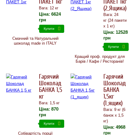
ПАКЕТ 1кг
ПАКЕТ 1кг
(2_Ящика)
Вага: 12 кг
Ціна:
6624
Вага: 24
грн
кг (24 пакети
х 1 кг)
Купити
Ціна:
12528
грн
Смачний та Натуральний
шоколад made in ITALY
Купити
Кращий проф. продукт для
Барів / Кафе / Ресторанів!
Гарячий
Гарячий
Шоколад
Шоколад
БАНКА 1,5
БАНКА
кг
1,5кг
(1_ящик)
Вага: 1,5 кг
Ціна:
870
Вага: 9 кг (6
грн
банок х 1,5
кг)
Купити
Ціна:
4968
грн
Собівартість порції