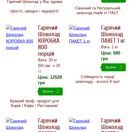
Гарячий Шоколад у Вас вдома
-
Смачний та Натуральний
просто, швидко і недорого!
шоколад made in ITALY
Гарячий
Гарячий
Шоколад
Шоколад
КОРОБКА
ПАКЕТ 1 кг
800
Вага: 1 кг
порцій
Ціна:
580
грн
Вага: 20 кг
(50 пак. х 25
Купити
г)
Ціна:
12528
Собівартість порції
шоколаду - всього 8 грн!
грн
Купити
Кращий проф. продукт для
Барів / Кафе / Ресторанів!
Гарячий
Гарячий
Шоколад
Шоколад