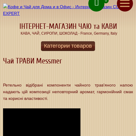
0
ru
(050) 71 00 222
ua
(067) 11 00 222
(093) 70 12 222
ІНТЕРНЕТ-МАГАЗИН ЧАЮ та КАВИ
КАВА, ЧАЙ, СИРОПИ, ШОКОЛАД - France, Germany, Italy
Зворотнiй дзвінок
Категории товаров
Чай
Головна
для
Чай ТРАВИ Messmer
ДОМУ
Акції
та
ОФIСУ
Доставка
Ретельно відібрані компоненти чайного трав'яного напою
Традиції
надають цій композиції неповторний аромат, гармонійний смак
Оплата
та
та корисні властивості.
якість
кращого
Контакти
чаю
з
Німеччини
Про
КАВА В
нас
ЗЕРНАХ