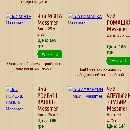
ягоди і фрукти
Чай М'ЯТА
Чай
Messmer
РОМАШК
Messmer
Вага: 25 х
2,25 г
Вага: 25 х 1,
Ціна:
165
г
грн
Ціна:
165
грн
Купити
Купити
Освіжаючий аромат трав'яного
чаю найвищої якості
Напій з квіток ромашки -
найвідоміший квітковий чай
Чай
Чай
РОЙБУШ
АПЕЛЬСИ
ВАНІЛЬ
+ ІМБИР
Messmer
Messmer
Вага: 25 х 2 г
Вага: 25 х
Ціна:
165
1,75 г
грн
Ціна:
144