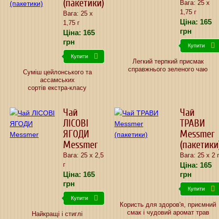
(пакетики)
Вага: 25 х
1,75 г
Вага: 25 х
Ціна:
165
1,75 г
грн
Ціна:
165
грн
Купити
Купити
Легкий терпкий присмак
справжнього зеленого чаю
Суміш цейлонського та
ассамських
сортів екстра-класу
Чай
Чай
ЛІСОВІ
ТРАВИ
ЯГОДИ
Messmer
Messmer
(пакетики
Вага: 25 х 2,5
Вага: 25 х 2 
Ціна:
165
г
Ціна:
165
грн
грн
Купити
Купити
Користь для здоров'я, приємний
смак і чудовий аромат трав
Найкращі і стиглі