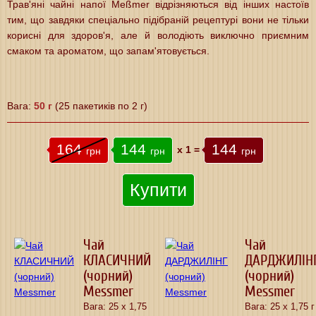
Трав'яні чайні напої Meßmer відрізняються від інших настоїв
тим, що завдяки спеціально підібраній рецептурі вони не тільки
корисні для здоров'я, але й володіють виключно приємним
смаком та ароматом, що запам'ятовується.
Вага:
50 г
(25 пакетиків по 2 г)
164
144
144
x
1
=
грн
грн
грн
Купити
Чай
Чай
КЛАСИЧНИЙ
ДАРДЖИЛІН
(чорний)
(чорний)
Messmer
Messmer
Вага: 25 х 1,75
Вага: 25 х 1,75 г