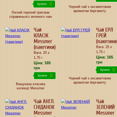
Купити
Чорний чай з оксамитовим
ароматом бергамоту
Легкий терпкий присмак
справжнього зеленого чаю
Чай
Чай ЕРЛ
КЛАСIК
ГРЕЙ
Messmer
(пакетики
(пакетики)
Вага: 25 х
1,75 г
Вага: 25 х
Ціна:
165
1,75 г
грн
Ціна:
165
грн
Купити
Купити
Чорний чай з оксамитовим
ароматом бергамоту
Вишукана класика
колекції Messmer
Чай АНГЛ.
Чай
СНІДАНОК
ЗЕЛЕНИЙ
Messmer
Messmer