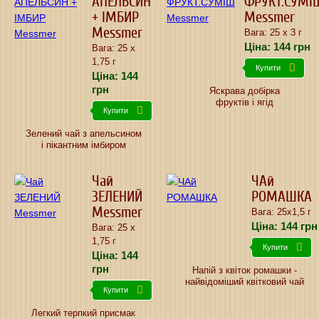
АПЕЛЬСИН
ФРУКТ.СУМІ
+ ІМБИР
Messmer
Messmer
Вага: 25 х 3 г
Ціна:
144
грн
Вага: 25 х
1,75 г
Купити
Ціна:
144
грн
Яскрава добірка
фруктів і ягід
Купити
Зелений чай з апельсином
і пікантним імбиром
Чай
ЧАй
ЗЕЛЕНИЙ
РОМАШКА
Messmer
Вага: 25х1,5 г
Ціна:
144
грн
Вага: 25 х
1,75 г
Купити
Ціна:
144
грн
Напій з квіток ромашки -
найвідоміший квітковий чай
Купити
Легкий терпкий присмак