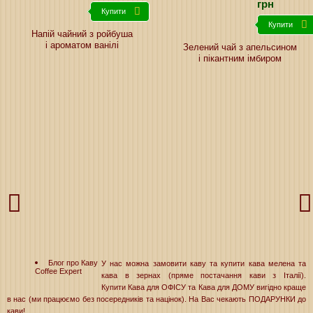
грн
Купити
Купити
Напій чайний з ройбуша
і ароматом ванілі
Зелений чай з апельсином
і пікантним імбиром
Блог про Каву
У нас можна замовити каву та купити кава мелена та
Coffee Expert
кава в зернах (пряме постачання кави з Італії).
Купити Кава для ОФІСУ та Кава для ДОМУ вигідно краще
в нас (ми працюємо без посередників та націнок). На Вас чекають ПОДАРУНКИ до
кави!