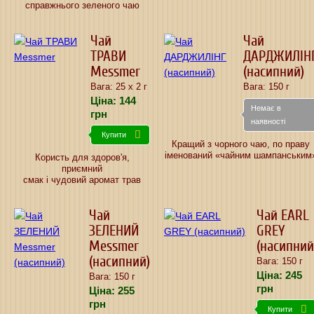
справжнього зеленого чаю
Чай
Чай
ТРАВИ
ДАРДЖИЛІН
Messmer
(насипний)
Вага: 25 х 2 г
Вага: 150 г
Ціна:
144
Немає в
грн
наявності
Купити
Кращий з чорного чаю, по праву
іменований «чайним шампанським
Користь для здоров'я,
приємний
смак і чудовий аромат трав
Чай
Чай EARL
ЗЕЛЕНИЙ
GREY
Messmer
(насипний
(насипний)
Вага: 150 г
Ціна:
245
Вага: 150 г
грн
Ціна:
255
грн
Купити