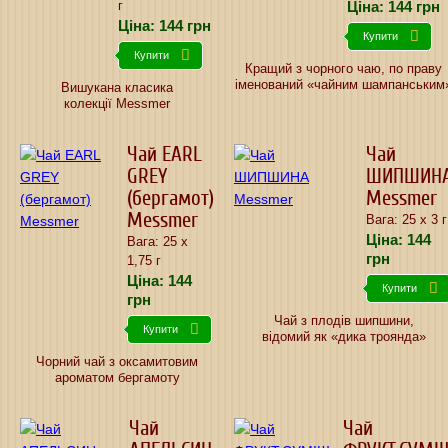
Ціна:
144
грн
г
Ціна:
144
грн
Купити
Купити
Кращий з чорного чаю, по праву
іменований «чайним шампанським
Вишукана класика
колекції Messmer
Чай EARL
Чай
GREY
ШИПШИН
(бергамот)
Messmer
Messmer
Вага: 25 х 3 г
Ціна:
144
Вага: 25 х
грн
1,75 г
Ціна:
144
Купити
грн
Чай з плодів шипшини,
Купити
відомий як «дика троянда»
Чорний чай з оксамитовим
ароматом бергамоту
Чай
Чай