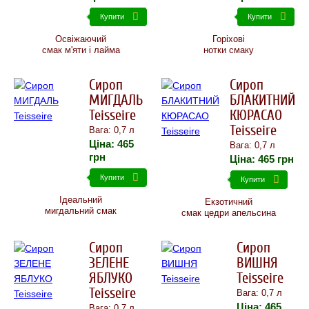
Купити
Купити
Освіжаючий
Горіхові
смак м'яти і лайма
нотки смаку
Сироп
Сироп
МИГДАЛЬ
БЛАКИТНИЙ
Teisseire
КЮРАСАО
Teisseire
Вага: 0,7 л
Ціна:
465
Вага: 0,7 л
грн
Ціна:
465
грн
Купити
Купити
Ідеальний
Екзотичний
мигдальний смак
смак цедри апельсина
Сироп
Сироп
ЗЕЛЕНЕ
ВИШНЯ
ЯБЛУКО
Teisseire
Teisseire
Вага: 0,7 л
Ціна:
465
Вага: 0,7 л