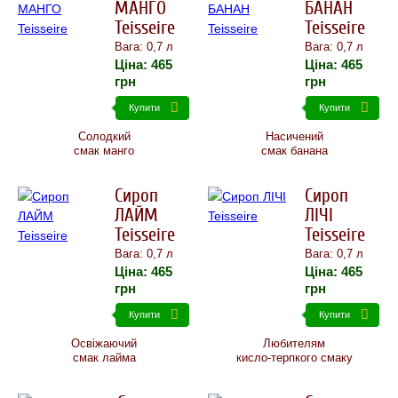
МАНГО
БАНАН
Teisseire
Teisseire
Вага: 0,7 л
Вага: 0,7 л
Ціна:
465
Ціна:
465
грн
грн
Купити
Купити
Солодкий
Насичений
смак манго
смак банана
Сироп
Сироп
ЛАЙМ
ЛІЧІ
Teisseire
Teisseire
Вага: 0,7 л
Вага: 0,7 л
Ціна:
465
Ціна:
465
грн
грн
Купити
Купити
Освіжаючий
Любителям
смак лайма
кисло-терпкого смаку