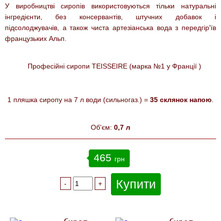
У виробництві сиропів використовуються тільки натуральні
інгредієнти, без консервантів, штучних добавок і
підсолоджувачів, а також чиста артезіанська вода з передгір'їв
французьких Альп.
Професійні сиропи TEISSEIRE (марка №1 у Франції
)
1 пляшка сиропу на 7 л води (сильногаз.) =
35 склянок напою
.
Об'єм:
0,7 л
465
грн
Купити