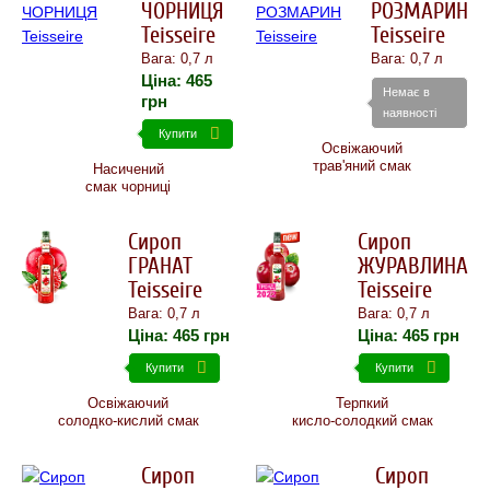
ЧОРНИЦЯ
РОЗМАРИН
Teisseire
Teisseire
Вага: 0,7 л
Вага: 0,7 л
Ціна:
465
Немає в
грн
наявності
Купити
Освіжаючий
трав'яний смак
Насичений
смак чорниці
Сироп
Сироп
ГРАНАТ
ЖУРАВЛИНА
Teisseire
Teisseire
Вага: 0,7 л
Вага: 0,7 л
Ціна:
465
грн
Ціна:
465
грн
Купити
Купити
Освіжаючий
Терпкий
солодко-кислий смак
кисло-солодкий смак
Сироп
Сироп