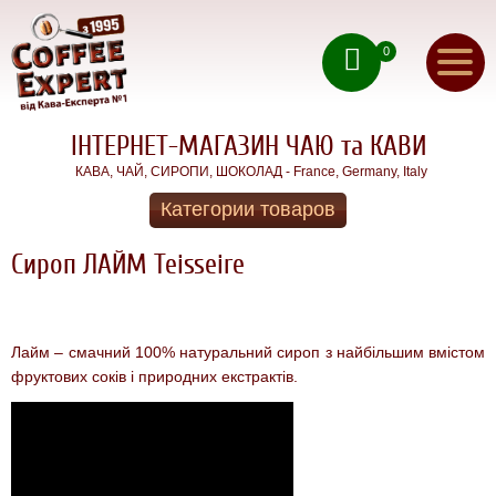
ru
(050) 71 00 222
ua
(067) 11 00 222
0
(093) 70 12 222
СИРОПИ
Найсмачніші
ІНТЕРНЕТ-МАГАЗИН ЧАЮ та КАВИ
натуральні
Зворотнiй дзвінок
французькі
КАВА, ЧАЙ, СИРОПИ, ШОКОЛАД - France, Germany, Italy
сиропи
Головна
Teisseire
Категории товаров
Чай для
Акції
ДОМУ та
Сироп ЛАЙМ Teisseire
ОФIСУ
Доставка
КАВА В
ЗЕРНАХ
Оплата
КАВА для
Лайм – смачний 100% натуральний сироп з найбільшим вмістом
ДОМУ
фруктових соків і природних екстрактів.
Контакти
Гарячий
ШОКОЛАД
Про
АКЦІЇ!
нас