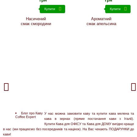
Купити
Купити
Насичений
Ароматний
смак смородини
смак апельсина
Блог про Каву
У нас можна замовити каву та купити кава мелена та
Coffee Expert
кава в зернах (пряме постачання кави з Італії).
Купити Кава для ОФІСУ та Кава для ДОМУ вигідно краще
в нас (ми працюємо без посередників та націнок). На Вас чекають ПОДАРУНКИ до
кави!