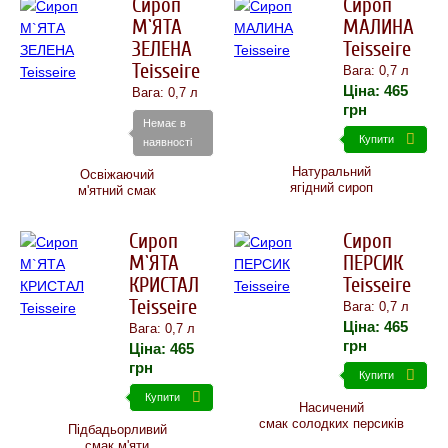
Сироп
Сироп
М`ЯТА
МАЛИНА
ЗЕЛЕНА
Teisseire
Teisseire
Вага: 0,7 л
Ціна:
465
Вага: 0,7 л
грн
Немає в
Купити
наявності
Натуральний
Освіжаючий
ягідний сироп
м'ятний смак
Сироп
Сироп
М`ЯТА
ПЕРСИК
КРИСТАЛ
Teisseire
Teisseire
Вага: 0,7 л
Ціна:
465
Вага: 0,7 л
грн
Ціна:
465
грн
Купити
Купити
Насичений
смак солодких персиків
Підбадьорливий
смак м'яти