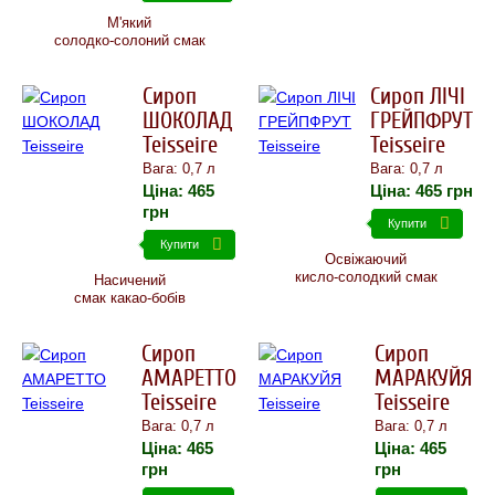
М'який
солодко-солоний смак
Сироп
Сироп ЛІЧІ
ШОКОЛАД
ГРЕЙПФРУТ
Teisseire
Teisseire
Вага: 0,7 л
Вага: 0,7 л
Ціна:
465
Ціна:
465
грн
грн
Купити
Купити
Освіжаючий
кисло-солодкий смак
Насичений
смак какао-бобів
Сироп
Сироп
АМАРЕТТО
МАРАКУЙЯ
Teisseire
Teisseire
Вага: 0,7 л
Вага: 0,7 л
Ціна:
465
Ціна:
465
грн
грн