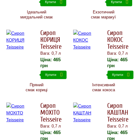
Купити
Купити
Ідеальний
Екзотичний
мигдальний смак
смак маракуї
Сироп
Сироп
КОРИЦЯ
КОКОС
Teisseire
Teisseire
Вага: 0,7 л
Вага: 0,7 л
Ціна:
465
Ціна:
465
грн
грн
Купити
Купити
Пряний
Інтенсивний
смак кориці
смак кокоса
Сироп
Сироп
МОХІТО
КАШТАН
Teisseire
Teisseire
Вага: 0,7 л
Вага: 0,7 л
Ціна:
465
Ціна:
465
грн
грн