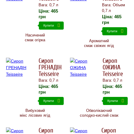
Вага: 0,7 л
Вага: Объем
Ціна:
465
0,7 л
грн
Ціна:
465
грн
Купити
Купити
Насичений
смак огірка
Ароматний
смак свіжих ягід
Сироп
Сироп
ГРЕНАДІН
ОЖИНА
Teisseire
Teisseire
Вага: 0,7 л
Вага: 0,7 л
Ціна:
465
Ціна:
465
грн
грн
Купити
Купити
Вибуховий
Обволікаючий
мікс лісових ягід
солодко-кислий смак
Сироп
Сироп