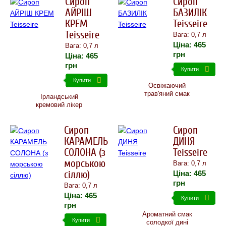
Сироп
Сироп
АЙРІШ
БАЗИЛІК
КРЕМ
Teisseire
Teisseire
Вага: 0,7 л
Ціна:
465
Вага: 0,7 л
грн
Ціна:
465
грн
Купити
Купити
Освіжаючий
трав'яний смак
Ірландський
кремовий лікер
Сироп
Сироп
КАРАМЕЛЬ
ДИНЯ
СОЛОНА (з
Teisseire
морською
Вага: 0,7 л
сіллю)
Ціна:
465
грн
Вага: 0,7 л
Ціна:
465
Купити
грн
Ароматний смак
Купити
солодкої дині