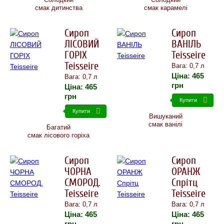
Солодкий
Солодкий
смак дитинства
смак карамелі
Сироп
Сироп
ЛІСОВИЙ
ВАНІЛЬ
ГОРІХ
Teisseire
Teisseire
Вага: 0,7 л
Ціна:
465
Вага: 0,7 л
грн
Ціна:
465
грн
Купити
Купити
Вишуканий
смак ванілі
Багатий
смак лісового горіха
Сироп
Сироп
ЧОРНА
ОРАНЖ
СМОРОД.
Спрітц
Teisseire
Teisseire
Вага: 0,7 л
Вага: 0,7 л
Ціна:
465
Ціна:
465
грн
грн