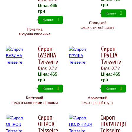
грн
Ціна:
465
грн
Купити
Купити
Солодкий
смак стиглої вишні
Приємна
яблучна кислинка
Сироп
Сироп
БУЗИНА
ГРУША
Teisseire
Teisseire
Вага: 0,7 л
Вага: 0,7 л
Ціна:
465
Ціна:
465
грн
грн
Купити
Купити
Квітковий
Ароматний
смак з медовими нотками
смак пряної груші
Сироп
Сироп
ОГІРОК
ПОЛУНИЦЯ
Teisseire
Teisseire